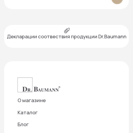
Запись и консультация:
+7 916 384‑15‑15
+7 499 490-16-15
г. Москва, проспект Вернадского, 39
info@smartartclinic.ru
Подписаться на рассылку
— Создаем фундамент для доверительных
отношений с нашими партнерами
Отправить