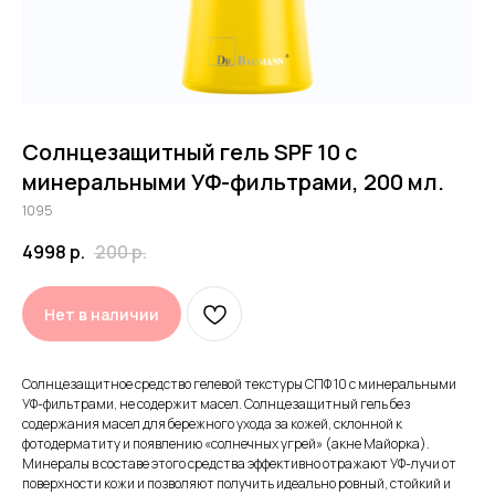
Солнцезащитный гель SPF 10 с
минеральными УФ-фильтрами, 200 мл.
Принимаем заявки 24/7
1095
4998
р.
200
р.
Воспользуйтесь бесплатной
консультацией от врача-
Нет в наличии
косметолога Dr.Baumann
Солнцезащитное средство гелевой текстуры СПФ 10 с минеральными
УФ-фильтрами, не содержит масел. Солнцезащитный гель без
содержания масел для бережного ухода за кожей, склонной к
фотодерматиту и появлению «солнечных угрей» (акне Майорка).
Декларации соотвествия продукции Dr.Baumann
Минералы в составе этого средства эффективно отражают УФ-лучи от
поверхности кожи и позволяют получить идеально ровный, стойкий и