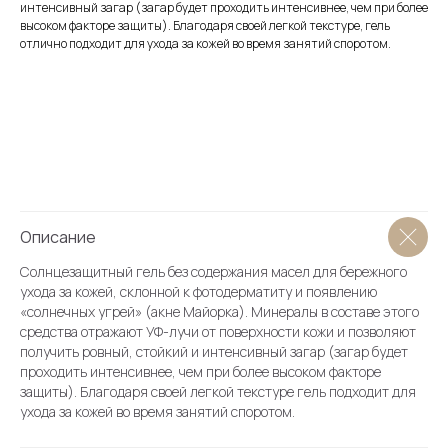
интенсивный загар (загар будет проходить интенсивнее, чем при более
высоком факторе защиты). Благодаря своей легкой текстуре, гель
отлично подходит для ухода за кожей во время занятий споротом.
О магазине
Каталог
Блог
Условия продажи (ОФЕРТА)
Вопросы косметологу
Описание
Бонусная система
Солнцезащитный гель без содержания масел для бережного
Словарь косметолога
ухода за кожей, склонной к фотодерматиту и появлению
«солнечных угрей» (акне Майорка). Минералы в составе этого
Академия
средства отражают УФ-лучи от поверхности кожи и позволяют
Партнеры
получить ровный, стойкий и интенсивный загар (загар будет
проходить интенсивнее, чем при более высоком факторе
защиты). Благодаря своей легкой текстуре гель подходит для
ухода за кожей во время занятий споротом.
О клинике