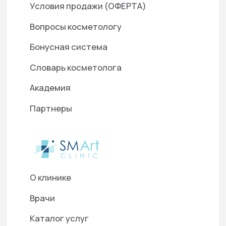
Нажимая кнопку «Отправить», я даю свое согласие на
обработку моих персональных данных, в соответствии
с Федеральным законом от 27.07.2006 года №152-ФЗ
«О персональных данных», на условиях и для целей,
определенных в Согласии на
обработку персональных
данных
©2025 ООО "Д-Р БАУМАНН СКИНАЙДЕНТ РУС"
Используем cookies для корректной работы
сайта, персонализации пользователей и
других целей, предусмотренных
политикой
обработки персональных данных