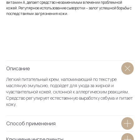
витамин А, делает средство незаменимым в лечении проблемной
кожей. Регулярное использование сыворотки – залог успешной борьбы с
последствиями загрязнения кожи.
О магазине
Каталог
Блог
Условия продажи (ОФЕРТА)
Вопросы косметологу
Бонусная система
Описание
Словарь косметолога
Легкий питательный крем, напоминающий по текстуре
Академия
масляную эмульсию, подойдет для ухода за жирной и
Партнеры
чувствительной кожей, склонной к аллергическим реакциям.
Средство регулирует естественную выработку себума и питает
кожу.
О клинике
Способ применения
Врачи
Ключевые ингредиенты
Каталог услуг