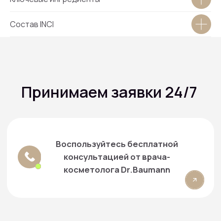
Новости
Состав INCI
Контактная информация:
+7 916 641‑15‑15
+7 916 079-15-15
г. Москва, проспект Вернадского, 39
info@smartartclinic.ru
Запись и консультация:
+7 916 384‑15‑15