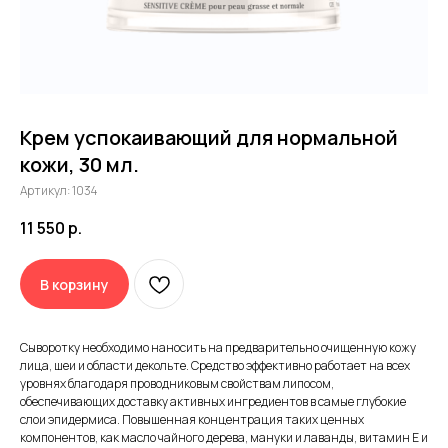
Принимаем заявки 24/7
Крем успокаивающий для нормальной
кожи, 30 мл.
Артикул:
1034
Воспользуйтесь бесплатной
11 550
р.
консультацией от врача-
косметолога Dr.Baumann
В корзину
Сыворотку необходимо наносить на предварительно очищенную кожу
Декларации соотвествия продукции Dr.Baumann
лица, шеи и области декольте. Средство эффективно работает на всех
уровнях благодаря проводниковым свойствам липосом,
обеспечивающих доставку активных ингредиентов в самые глубокие
слои эпидермиса. Повышенная концентрация таких ценных
компонентов, как масло чайного дерева, мануки и лаванды, витамин Е и