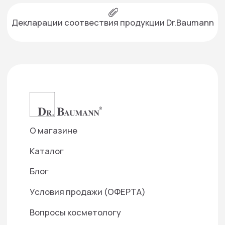
+7 499 490-16-15
г. Москва, проспект Вернадского, 39
info@smartartclinic.ru
Подписаться на рассылку
— Создаем фундамент для доверительных
отношений с нашими партнерами
Отправить
Нажимая кнопку «Отправить», я даю свое согласие на
обработку моих персональных данных, в соответствии
с Федеральным законом от 27.07.2006 года №152-ФЗ