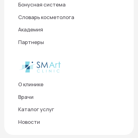
«О персональных данных», на условиях и для целей,
определенных в Согласии на
обработку персональных
данных
©2025 ООО "Д-Р БАУМАНН СКИНАЙДЕНТ РУС"
Используем cookies для корректной работы
сайта, персонализации пользователей и
других целей, предусмотренных
политикой
обработки персональных данных