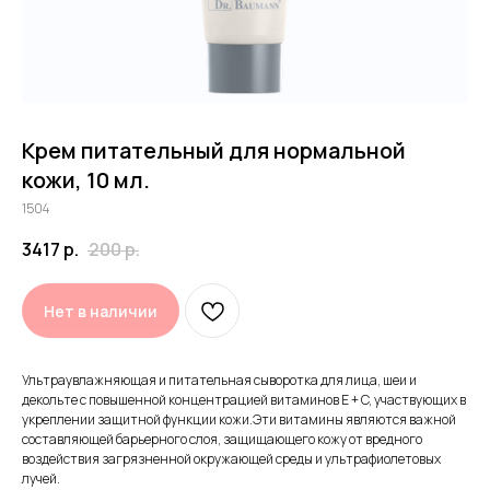
Принимаем заявки 24/7
Крем питательный для нормальной
кожи, 10 мл.
Воспользуйтесь бесплатной
консультацией от врача-
1504
косметолога Dr.Baumann
3417
р.
200
р.
Нет в наличии
Декларации соотвествия продукции Dr.Baumann
Ультраувлажняющая и питательная сыворотка для лица, шеи и
декольте с повышенной концентрацией витаминов E + C, участвующих в
укреплении защитной функции кожи.Эти витамины являются важной
составляющей барьерного слоя, защищающего кожу от вредного
воздействия загрязненной окружающей среды и ультрафиолетовых
лучей.