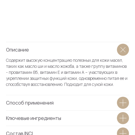
О магазине
Каталог
Блог
Условия продажи (ОФЕРТА)
Вопросы косметологу
Описание
Бонусная система
Словарь косметолога
Содержит высокую концентрацию полезных для кожи масел,
таких как масло ши и масло жожоба, а также группу витаминов
Академия
- провитамин В5, витамин Е и витамин А – участвующих в
Партнеры
укреплении защитных функций кожи, одновременно питая ее и
способствуя восстановлению. Подходит для сухой кожи.
Способ применения
О клинике
Врачи
Ключевые ингредиенты
Каталог услуг
Новости
Состав INCI