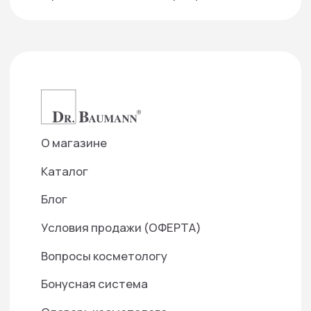
info@smartartclinic.ru
Подписаться на рассылку
— Создаем фундамент для доверительных
отношений с нашими партнерами
Отправить
Нажимая кнопку «Отправить», я даю свое согласие на
обработку моих персональных данных, в соответствии
с Федеральным законом от 27.07.2006 года №152-ФЗ
«О персональных данных», на условиях и для целей,
определенных в Согласии на
обработку персональных