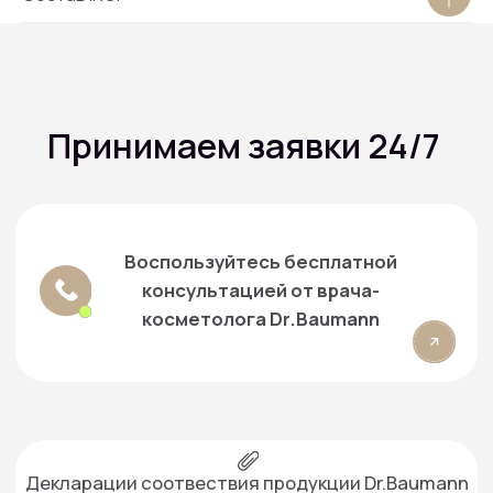
Контактная информация:
+7 916 641‑15‑15
+7 916 079-15-15
г. Москва, проспект Вернадского, 39
info@smartartclinic.ru
Запись и консультация:
+7 916 384‑15‑15
+7 499 490-16-15
г. Москва, проспект Вернадского, 39