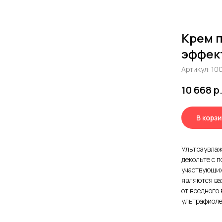
Крем 
эффект
Артикул:
10
10 668
р
В корз
Ультраувлаж
декольте с 
участвующих
являются ва
от вредного
ультрафиоле