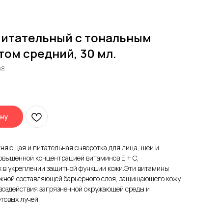
питательный с тональным
ом средний, 30 мл.
08
.
ину
няющая и питательная сыворотка для лица, шеи и
повышенной концентрацией витаминов E + C,
 в укреплении защитной функции кожи.Эти витамины
жной составляющей барьерного слоя, защищающего кожу
 воздействия загрязненной окружающей среды и
товых лучей.