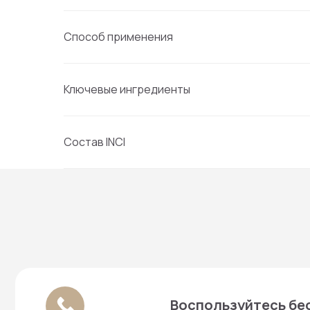
Способ применения
Ключевые ингредиенты
Воспользуйтесь бесплат
Состав INCI
О магазин
Контактная информация:
+7 916 641‑15‑15
Каталог
+7 916 079-15-15
Блог