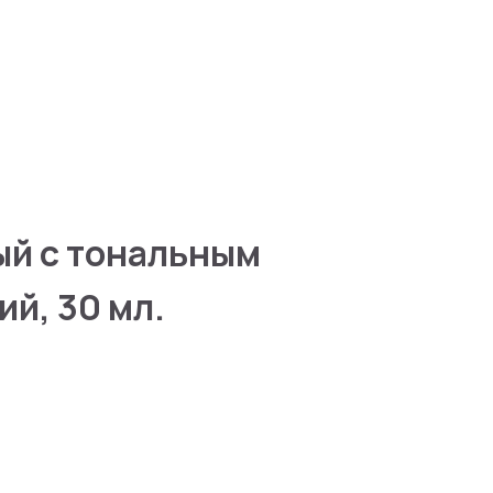
0
0
ый с тональным
й, 30 мл.