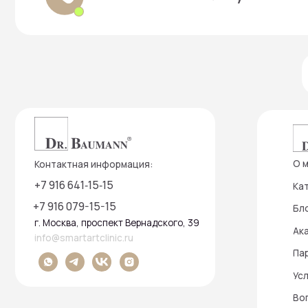
г. Москва, проспект Вернадского, 39
Академия
info@smartartclinic.ru
Партнеры
Условия п
Вопросы к
Бонусная 
Словарь к
Запись и консультация:
+7 916 384‑15‑15
Подписатьс
+7 499 490-16-15
г. Москва, проспект Вернадского, 39
info@smartartclinic.ru
Нажимая кнопку «От
соответствии с Фед
на условиях и для 