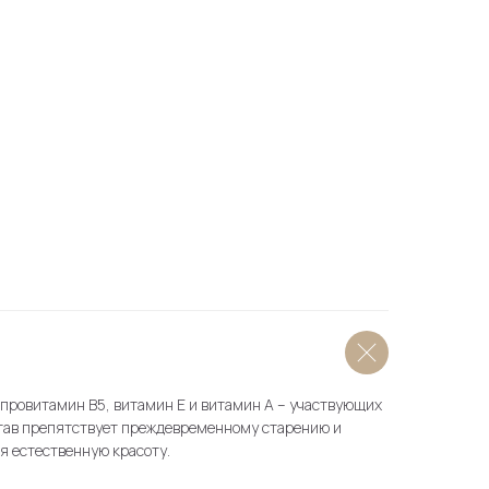
 провитамин В5, витамин Е и витамин А – участвующих
став препятствует преждевременному старению и
я естественную красоту.