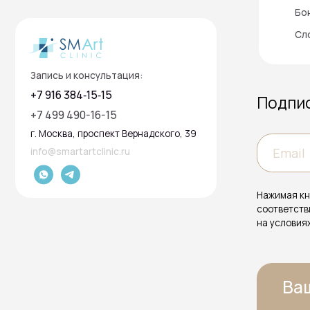
Ваш пр
изящно
— Создаем фу
©2025 ООО "Д-Р БАУМАНН СКИНАЙДЕНТ РУС" Используем cookies для ко
персонализации пользователей и других целей, предусмотренных
полит