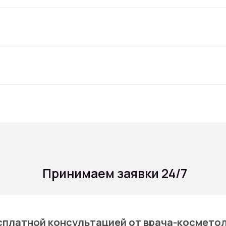
Принимаем заявки 24/7
ной консультацией от врача-косметолога Dr.Ba
Декларации соотвествия продукции Dr.Baumann
О клинике
е
Врачи
Каталог услуг