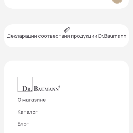
Запись и консультация:
+7 916 384‑15‑15
+7 499 490-16-15
г. Москва, проспект Вернадского, 39
info@smartartclinic.ru
Подписаться на рассылку
— Создаем фундамент для доверительных
отношений с нашими партнерами
Отправить