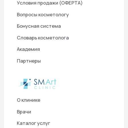
Нажимая кнопку «Отправить», я даю свое согласие на
обработку моих персональных данных, в соответствии
с Федеральным законом от 27.07.2006 года №152-ФЗ
«О персональных данных», на условиях и для целей,
определенных в Согласии на
обработку персональных
данных
©2025 ООО "Д-Р БАУМАНН СКИНАЙДЕНТ РУС"
Используем cookies для корректной работы
сайта, персонализации пользователей и
других целей, предусмотренных
политикой
обработки персональных данных