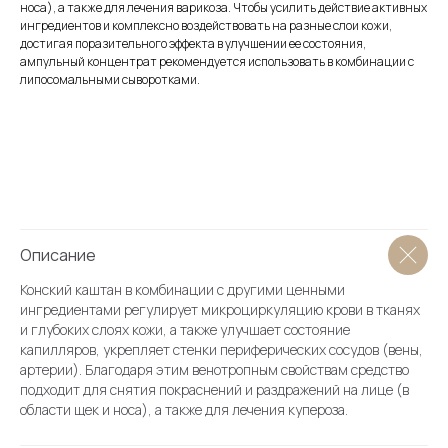
носа), а также для лечения варикоза. Чтобы усилить действие активных
ингредиентов и комплексно воздействовать на разные слои кожи,
достигая поразительного эффекта в улучшении ее состояния,
ампульный концентрат рекомендуется использовать в комбинации с
липосомальными сыворотками.
О магазине
Каталог
Блог
Условия продажи (ОФЕРТА)
Вопросы косметологу
Описание
Бонусная система
Словарь косметолога
Конский каштан в комбинации с другими ценными
ингредиентами регулирует микроциркуляцию крови в тканях
Академия
и глубоких слоях кожи, а также улучшает состояние
Партнеры
капилляров, укрепляет стенки периферических сосудов (вены,
артерии). Благодаря этим венотропным свойствам средство
подходит для снятия покраснений и раздражений на лице (в
области щек и носа), а также для лечения купероза.
О клинике