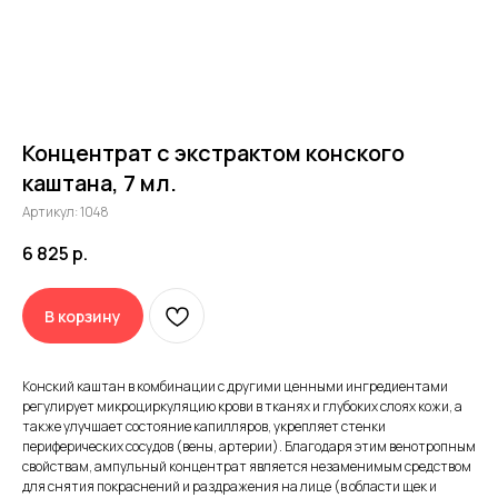
Концентрат с экстрактом конского
каштана, 7 мл.
Принимаем заявки 24/7
Артикул:
1048
6 825
р.
Воспользуйтесь бесплатной
консультацией от врача-
В корзину
косметолога Dr.Baumann
Конский каштан в комбинации с другими ценными ингредиентами
регулирует микроциркуляцию крови в тканях и глубоких слоях кожи, а
также улучшает состояние капилляров, укрепляет стенки
периферических сосудов (вены, артерии). Благодаря этим венотропным
Декларации соотвествия продукции Dr.Baumann
свойствам, ампульный концентрат является незаменимым средством
для снятия покраснений и раздражения на лице (в области щек и