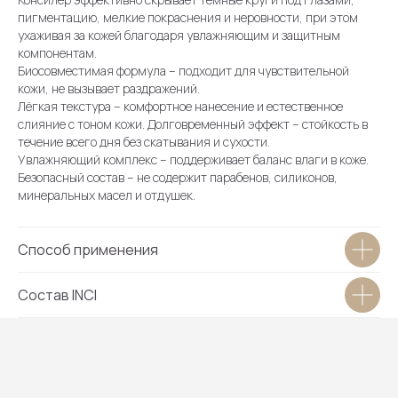
пигментацию, мелкие покраснения и неровности, при этом
Условия продажи (ОФЕРТА)
ухаживая за кожей благодаря увлажняющим и защитным
Вопросы косметологу
компонентам.
Биосовместимая формула – подходит для чувствительной
Бонусная система
кожи, не вызывает раздражений.
Словарь косметолога
Лёгкая текстура – комфортное нанесение и естественное
слияние с тоном кожи. Долговременный эффект – стойкость в
Академия
течение всего дня без скатывания и сухости.
Партнеры
Увлажняющий комплекс – поддерживает баланс влаги в коже.
Безопасный состав – не содержит парабенов, силиконов,
минеральных масел и отдушек.
О клинике
Способ применения
Врачи
Каталог услуг
Состав INCI
Новости