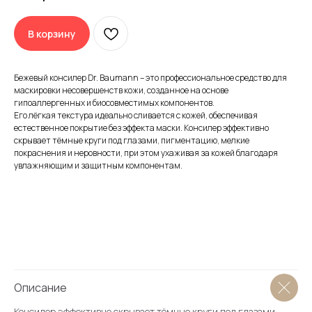
Принимаем заявки 24/7
В корзину
Воспользуйтесь бесплатной
консультацией от врача-
Бежевый консилер Dr. Baumann – это профессиональное средство для
косметолога Dr.Baumann
маскировки несовершенств кожи, созданное на основе
гипоаллергенных и биосовместимых компонентов.
Его лёгкая текстура идеально сливается с кожей, обеспечивая
естественное покрытие без эффекта маски. Консилер эффективно
скрывает тёмные круги под глазами, пигментацию, мелкие
покраснения и неровности, при этом ухаживая за кожей благодаря
Декларации соотвествия продукции Dr.Baumann
увлажняющим и защитным компонентам.
О магазине
Описание
Каталог
Блог
Консилер эффективно скрывает тёмные круги под глазами,