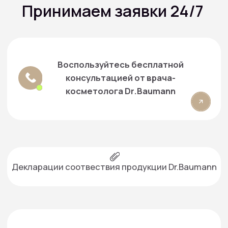
Контактная информация:
+7 916 641‑15‑15
+7 916 079-15-15
г. Москва, проспект Вернадского, 39
info@smartartclinic.ru
Запись и консультация:
+7 916 384‑15‑15
+7 499 490-16-15
г. Москва, проспект Вернадского, 39
info@smartartclinic.ru