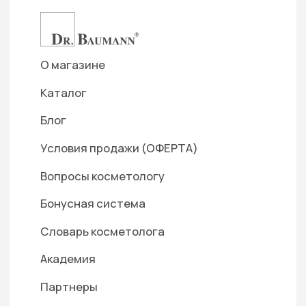
Подписаться на рассылку
— Создаем фундамент для доверительных
отношений с нашими партнерами
Отправить
Нажимая кнопку «Отправить», я даю свое согласие на
обработку моих персональных данных, в соответствии
с Федеральным законом от 27.07.2006 года №152-ФЗ
«О персональных данных», на условиях и для целей,
определенных в Согласии на
обработку персональных
данных