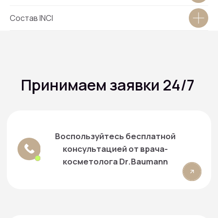
Новости
Состав INCI
Контактная информация:
+7 916 641‑15‑15
+7 916 079-15-15
г. Москва, проспект Вернадского, 39
info@smartartclinic.ru
Запись и консультация:
+7 916 384‑15‑15
+7 499 490-16-15