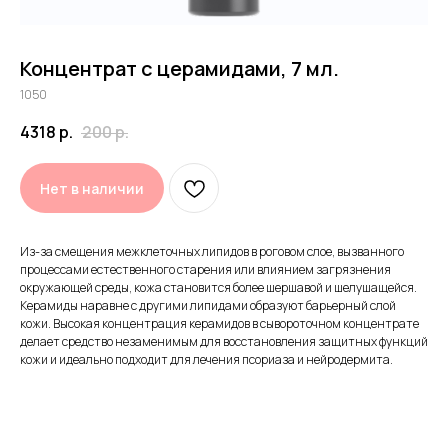
Концентрат с церамидами, 7 мл.
1050
Принимаем заявки 24/7
4318
р.
200
р.
Нет в наличии
Воспользуйтесь бесплатной
консультацией от врача-
косметолога Dr.Baumann
Из-за смещения межклеточных липидов в роговом слое, вызванного
процессами естественного старения или влиянием загрязнения
окружающей среды, кожа становится более шершавой и шелушащейся.
Керамиды наравне с другими липидами образуют барьерный слой
кожи. Высокая концентрация керамидов в сывороточном концентрате
делает средство незаменимым для восстановления защитных функций
Декларации соотвествия продукции Dr.Baumann
кожи и идеально подходит для лечения псориаза и нейродермита.