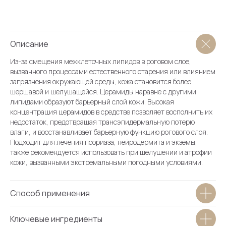
О магазине
Каталог
Описание
Блог
Из-за смещения межклеточных липидов в роговом слое,
Условия продажи (ОФЕРТА)
вызванного процессами естественного старения или влиянием
загрязнения окружающей среды, кожа становится более
Вопросы косметологу
шершавой и шелушащейся. Церамиды наравне с другими
Бонусная система
липидами образуют барьерный слой кожи. Высокая
концентрация церамидов в средстве позволяет восполнить их
Словарь косметолога
недостаток, предотвращая трансэпидермальную потерю
Академия
влаги, и восстанавливает барьерную функцию рогового слоя.
Подходит для лечения псориаза, нейродермита и экземы,
Партнеры
также рекомендуется использовать при шелушении и атрофии
кожи, вызванными экстремальными погодными условиями.
О клинике
Способ применения
Врачи
Ключевые ингредиенты
Каталог услуг