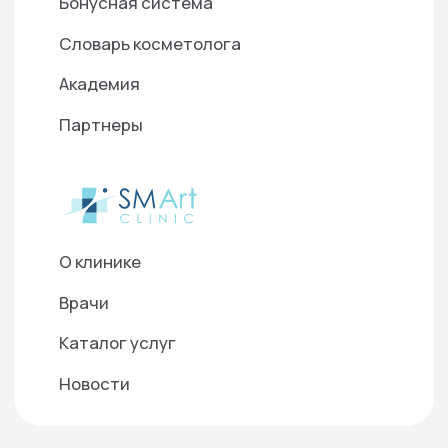
«О персональных данных», на условиях и для целей,
определенных в Согласии на
обработку персональных
данных
©2025 ООО "Д-Р БАУМАНН СКИНАЙДЕНТ РУС"
Используем cookies для корректной работы
сайта, персонализации пользователей и
других целей, предусмотренных
политикой
обработки персональных данных