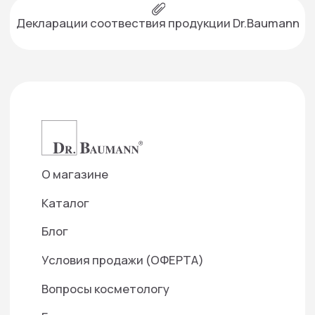
г. Москва, проспект Вернадского, 39
info@smartartclinic.ru
Подписаться на рассылку
— Создаем фундамент для доверительных
отношений с нашими партнерами
Отправить
Нажимая кнопку «Отправить», я даю свое согласие на
обработку моих персональных данных, в соответствии
с Федеральным законом от 27.07.2006 года №152-ФЗ