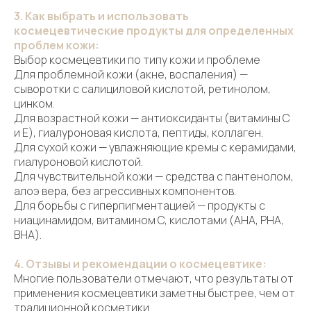
3. Как выбрать и использовать
космецевтические продукты для определенных
проблем кожи:
Принимаем заявки 24/7
Выбор космецевтики по типу кожи и проблеме
Для проблемной кожи (акне, воспаления) —
сыворотки с салициловой кислотой, ретинолом,
цинком.
Воспользуйтесь бесплатной
консультацией от врача-
Для возрастной кожи — антиоксиданты (витамины C
косметолога Dr.Baumann
и E), гиалуроновая кислота, пептиды, коллаген.
Для сухой кожи — увлажняющие кремы с керамидами,
гиалуроновой кислотой.
Для чувствительной кожи — средства с пантенолом,
алоэ вера, без агрессивных компонентов.
Декларации соотвествия продукции Dr.Baumann
Для борьбы с гиперпигментацией — продукты с
ниацинамидом, витамином C, кислотами (AHA, PHA,
BHA).
4. Отзывы и рекомендации о космецевтике:
Многие пользователи отмечают, что результаты от
применения космецевтики заметны быстрее, чем от
традиционной косметики.
О магазине