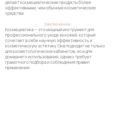
делает космецевтические продукты более
эффективными, чем обычные косметические
средства.
Заключение:
Контактная информация:
+7 916 641‑15‑15
Космецевтика — это мощный инструмент для
профессионального ухода за кожей, который
+7 916 079-15-15
сочетает в себе научную эффективность и
косметическую эстетику. Она подходит не только
info@doctorbaumann.ru
для косметологических кабинетов, но и для
домашнего использования, однако требует
грамотного подбора и соблюдения правил
применения.