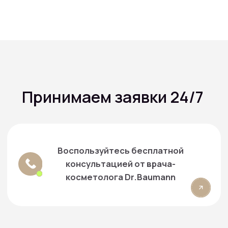
Подписаться на рассылку
— Создаем фундамент для доверительных
отношений с нашими партнерами
Отправить
Нажимая кнопку «Отправить», я даю свое согласие на
обработку моих персональных данных, в соответствии
с Федеральным законом от 27.07.2006 года №152-ФЗ
«О персональных данных», на условиях и для целей,
определенных в Согласии на
обработку персональных
данных