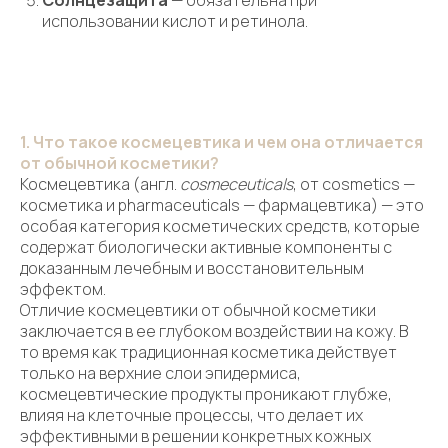
Солнцезащита
— обязательна при
использовании кислот и ретинола.
1. Что такое космецевтика и чем она отличается
от обычной косметики?
Космецевтика (англ.
cosmeceuticals
, от cosmetics —
косметика и pharmaceuticals — фармацевтика) — это
особая категория косметических средств, которые
содержат биологически активные компоненты с
доказанным лечебным и восстановительным
эффектом.
Отличие космецевтики от обычной косметики
заключается в ее глубоком воздействии на кожу. В
то время как традиционная косметика действует
только на верхние слои эпидермиса,
космецевтические продукты проникают глубже,
влияя на клеточные процессы, что делает их
эффективными в решении конкретных кожных