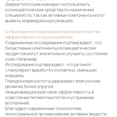
Дерматологи рекомендуют использовать
Каталог
космецевтические средства по назначению
Блог
специалиста, так как активные компоненты могут
вызвать индивидуальную реакцию.
Условия продажи (ОФЕРТА)
Вопросы косметологу
5. Научные исследования и доказательства
эффективности космецевтики:
Бонусная система
Современные исследования подтверждают, что
Словарь косметолога
биоактивные компоненты космецевтических
Академия
продуктов могут значительно улучшить состояние
кожи. Например:
Партнеры
Исследования подтверждают, что ретинол
стимулирует выработку коллагена, уменьшая
морщины.
Гиалуроновая кислота удерживает влагу в коже,
делая её более упругой.
Ниацинамид доказал свою эффективность в
осветлении пигментных пятен и устранении
воспалений.
Благодаря современным технологиям
липосомальное проникновение активных веществ