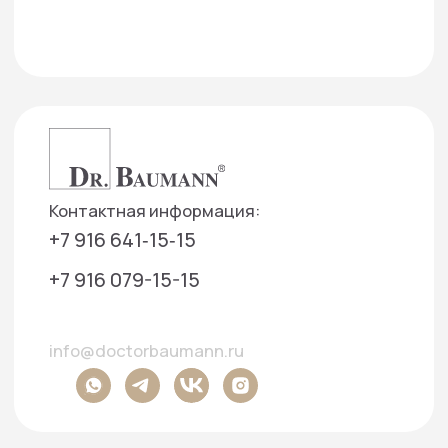
Подписаться на рассылку
— Создаем фундамент для доверительных
отношений с нашими партнерами
Отправить
Нажимая кнопку «Отправить», я даю свое согласие на
обработку моих персональных данных, в соответствии
с Федеральным законом от 27.07.2006 года №152-ФЗ
«О персональных данных», на условиях и для целей,
определенных в Согласии на
обработку персональных
данных