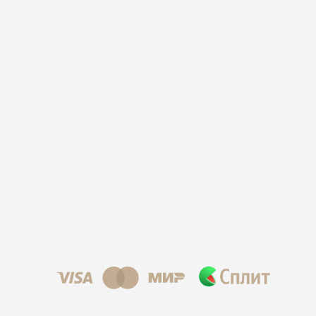
©2025 ООО "Д-Р БАУМАНН СКИНАЙДЕНТ РУС"
Используем cookies для корректной работы
сайта, персонализации пользователей и
других целей, предусмотренных
политикой
обработки персональных данных